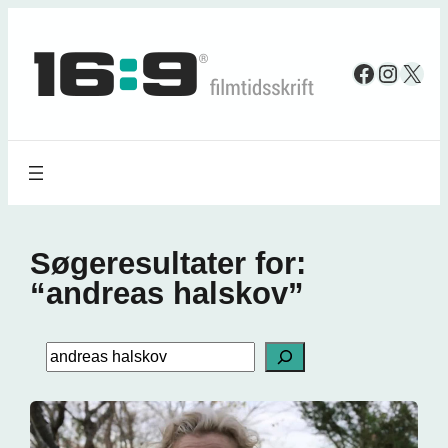
Spring
til
Faceboo
Insta
X
indhold
Søgeresultater for:
“andreas halskov”
Search