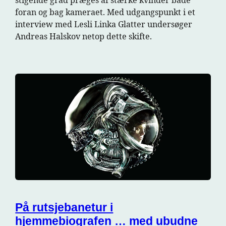
stigende grad præges af stærke kvinder både
foran og bag kameraet. Med udgangspunkt i et
interview med Lesli Linka Glatter undersøger
Andreas Halskov netop dette skifte.
På rutsjebanetur i
hjemmebiografen … med ubudne