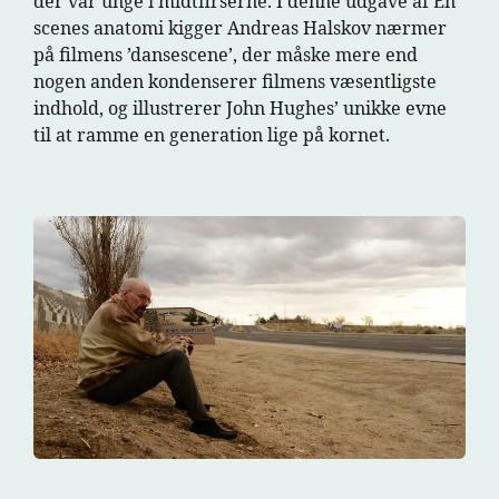
der var unge i midtfirserne. I denne udgave af En
scenes anatomi kigger Andreas Halskov nærmer
på filmens ’dansescene’, der måske mere end
nogen anden kondenserer filmens væsentligste
indhold, og illustrerer John Hughes’ unikke evne
til at ramme en generation lige på kornet.