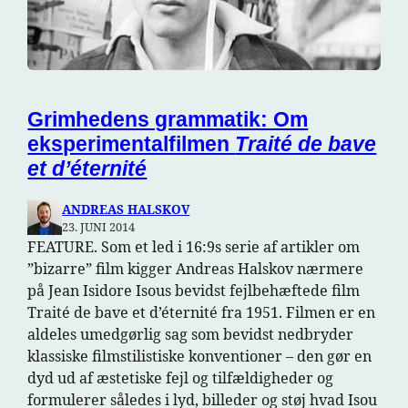
Grimhedens grammatik: Om
eksperimentalfilmen
Traité de bave
et d’éternité
ANDREAS HALSKOV
23. JUNI 2014
FEATURE. Som et led i 16:9s serie af artikler om
”bizarre” film kigger Andreas Halskov nærmere
på Jean Isidore Isous bevidst fejlbehæftede film
Traité de bave et d’éternité fra 1951. Filmen er en
aldeles umedgørlig sag som bevidst nedbryder
klassiske filmstilistiske konventioner – den gør en
dyd ud af æstetiske fejl og tilfældigheder og
formulerer således i lyd, billeder og støj hvad Isou