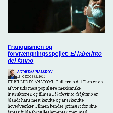
Franquismen og
forvrængningsspejlet:
El laberinto
del fauno
ANDREAS HALSKOV
18. OKTOBER 2014
ET BILLEDES ANATOMI. Guillermo del Toro er en
af vor tids mest populære mexicanske
instruktører, og filmen
El laberinto del fauno
er
blandt hans mest kendte og anerkendte
hovedværker. Filmen kendes primært for sine
fantasifulde fortælleelementer, men med