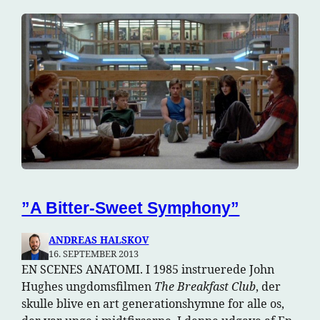
”A Bitter-Sweet Symphony”
ANDREAS HALSKOV
16. SEPTEMBER 2013
EN SCENES ANATOMI. I 1985 instruerede John
Hughes ungdomsfilmen
The Breakfast Club
, der
skulle blive en art generationshymne for alle os,