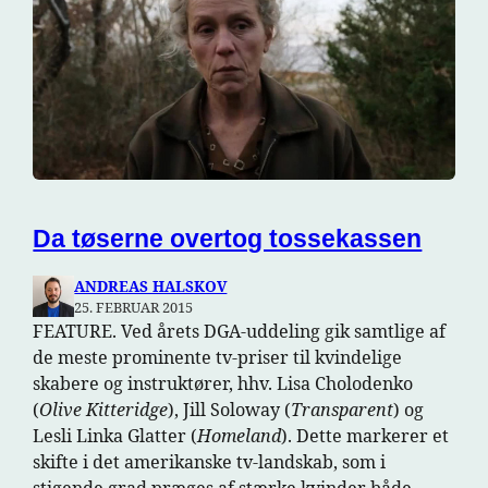
Da tøserne overtog tossekassen
ANDREAS HALSKOV
25. FEBRUAR 2015
FEATURE. Ved årets DGA-uddeling gik samtlige af
de meste prominente tv-priser til kvindelige
skabere og instruktører, hhv. Lisa Cholodenko
(
Olive Kitteridge
), Jill Soloway (
Transparent
) og
Lesli Linka Glatter (
Homeland
). Dette markerer et
skifte i det amerikanske tv-landskab, som i