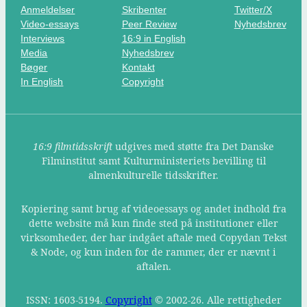
Anmeldelser
Skribenter
Twitter/X
Video-essays
Peer Review
Nyhedsbrev
Interviews
16:9 in English
Media
Nyhedsbrev
Bøger
Kontakt
In English
Copyright
16:9 filmtidsskrift
udgives med støtte fra Det Danske
Filminstitut samt Kulturministeriets bevilling til
almenkulturelle tidsskrifter.
Kopiering samt brug af videoessays og andet indhold fra
dette website må kun finde sted på institutioner eller
virksomheder, der har indgået aftale med Copydan Tekst
& Node, og kun inden for de rammer, der er nævnt i
aftalen.
ISSN: 1603-5194.
Copyright
© 2002-26. Alle rettigheder