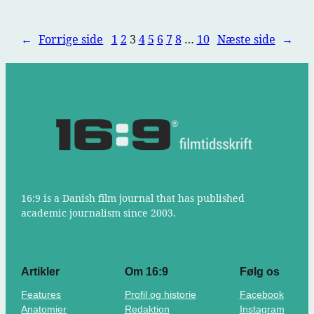
←
Forrige side
1
2
3
4
5
6
7
8
…
10
Næste side
→
16:9 is a Danish film journal that has published
academic journalism since 2003.
Artikler
Om 16:9
Følg os
Features
Profil og historie
Facebook
Anatomier
Redaktion
Instagram