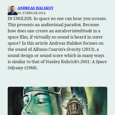
ANDREAS HALSKOV
16. FEBRUAR 2014
IN ENGLISH. In space no one can hear you scream.
This presents an audiovisual paradox. Because
how does one create an aural
verisimilitude
in a
space film, if virtually no sound is heard in outer
space? In this article Andreas Halskov focuses on
the sound of Alfonso Cuarón’s
Gravity
(2013), a
sound design or sound score which in many ways
is similar to that of Stanley Kubrick’s
2001: A Space
Odyssey
(1968).