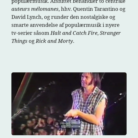
populærmusik. Afsnittet behandler to centrale
auteurs mélomanes
, hhv. Quentin Tarantino og
David Lynch, og runder den nostalgiske og
smarte anvendelse af populærmusik i nyere
tv-serier såsom
Halt and Catch Fire
,
Stranger
Things
og
Rick and Morty
.