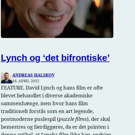
Lynch og ‘det bifrontiske’
ANDREAS HALSKOV
16. APRIL 2012
FEATURE. David Lynch og hans film er ofte
blevet behandlet i diverse akademiske
sammenhænge, men hvor hans film
traditionelt forstås som en art legende,
postmoderne puslespil (
puzzle films
), der skal
bemestres og færdiggøres, da er det pointen i
denne artikel, at Lynchs film ikke kan, endsige