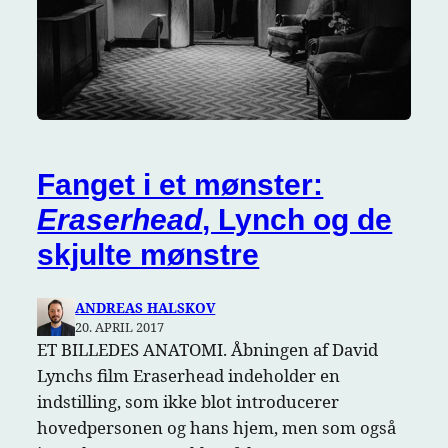
Fanget i et mønster:
Eraserhead
, Lynch og de
skjulte mønstre
ANDREAS HALSKOV
20. APRIL 2017
ET BILLEDES ANATOMI. Åbningen af David
Lynchs film Eraserhead indeholder en
indstilling, som ikke blot introducerer
hovedpersonen og hans hjem, men som også