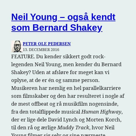
Neil Young – også kendt
som Bernard Shakey
PETER OLE PEDERSEN
13. DECEMBER 2016
FEATURE. Du kender sikkert godt rock-
legenden Neil Young, men kender du Bernard
Shakey? Uden at afsløre for meget kan vi
oplyse, at de er én og samme person.
Musikeren har nemlig en hel parallelkarriere
som filmskaber og den har resulteret i nogle af
de mest offbeat og rå musikfilm nogensinde,
fra den totalflippede musical
Human Highway
,
der er lige dele David Lynch og Morten Korch,
til den rå og ærlige
Muddy Track
, hvor Neil
Young filmer sig selv og sine nærmeste