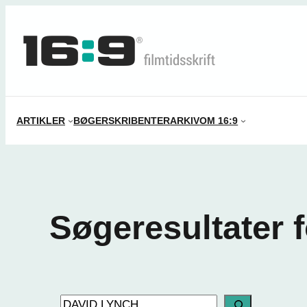
Spring
til
indhold
ARTIKLER
BØGER
SKRIBENTER
ARKIV
OM 16:9
Søgeresultater 
Search