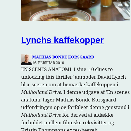
Lynchs kaffekopper
MATHIAS BONDE KORSGAARD
16. FEBRUAR 2010
EN SCENES ANATOMI. I sine ’10 clues to
unlocking this thriller’ anmoder David Lynch
bl.a. seeren om at bemærke kaffekoppen i
Mulholland Drive
. I denne udgave af ’En scenes
anatomi’ tager Mathias Bonde Korsgaard
udfordringen op og forfølger denne genstand i
Mulholland Drive
for derved at afdække
forholdet mellem filmiske rekvisitter og
Kristin Thompsons exces-begreb.