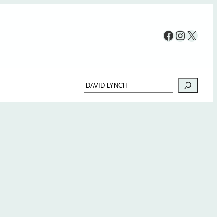
Facebook
Instag
X
Søg
”