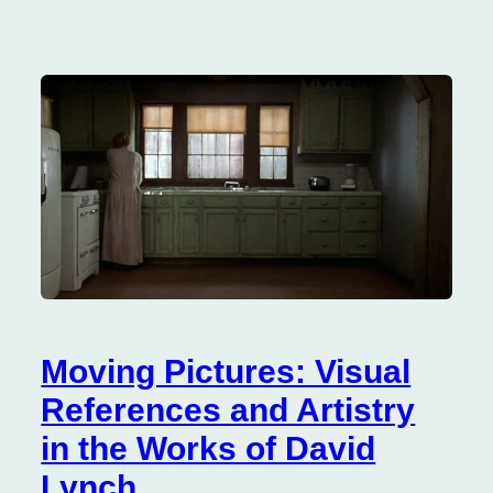
Moving Pictures: Visual
References and Artistry
in the Works of David
Lynch